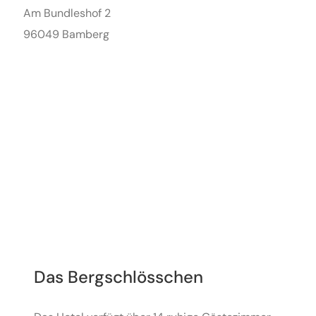
Am Bundleshof 2
96049 Bamberg
+49 (0) 951 – 519 12 555
info@dasbergschloesschen.de
Das Bergschlösschen